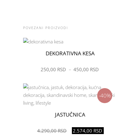
POVEZANI PROIZVODI
DEKORATIVNA KESA
ŽELIM
250,00
RSD
–
450,00
RSD
-40%
JASTUČNICA
ŽELIM
Originalna
Trenutna
4.290,00
RSD
2.574,00
RSD
cena
cena