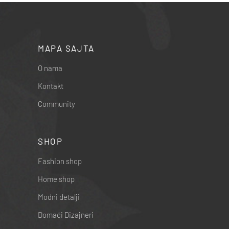
22.990,00 RSD.
MAPA SAJTA
O nama
Kontakt
Community
SHOP
Fashion shop
Home shop
Modni detalji
Domaći Dizajneri