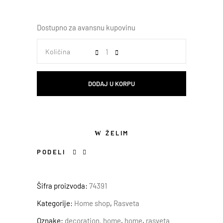
Dostupno za avansnu kupovinu
Količina
DODAJ U KORPU
ŽELIM
PODELI
Šifra proizvoda:
74391
Kategorije:
Home shop
,
Rasveta
Oznake:
decoration. home
,
home
,
rasveta