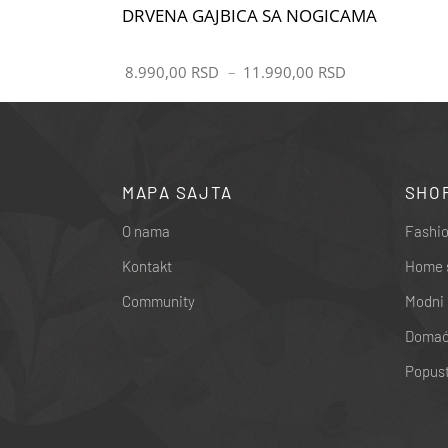
DRVENA GAJBICA SA NOGICAMA
8.990,00
RSD
–
11.990,00
RSD
MAPA SAJTA
SHO
O nama
Fashio
Kontakt
Home 
Community
Modni 
Domaći
Popust