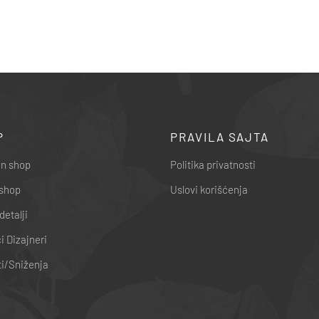
P
PRAVILA SAJTA
n shop
Politika privatnosti
shop
Uslovi korišćenja
detalji
 Dizajneri
i/Sniženja