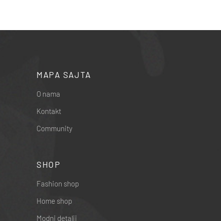
MAPA SAJTA
O nama
Kontakt
Community
SHOP
Fashion shop
Home shop
Modni detalji