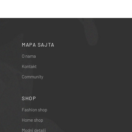
MAPA SAJTA
O nama
Kontakt
Community
SHOP
Fashion shop
Home shop
Modni detalji