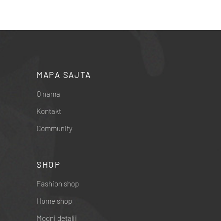
MAPA SAJTA
O nama
Kontakt
Community
SHOP
Fashion shop
Home shop
Modni detalji