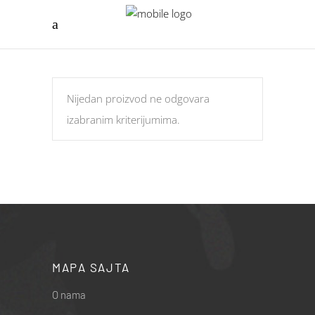
Nijedan proizvod ne odgovara
izabranim kriterijumima.
MAPA SAJTA
O nama