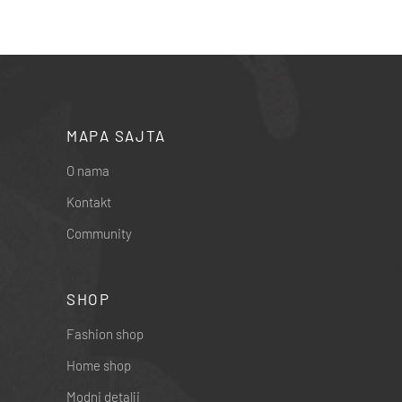
MAPA SAJTA
O nama
Kontakt
Community
SHOP
Fashion shop
Home shop
Modni detalji