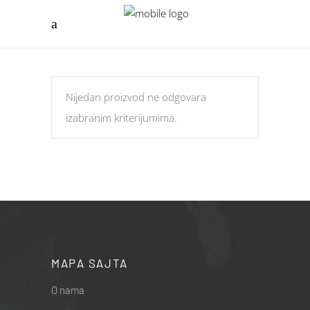
Nijedan proizvod ne odgovara
izabranim kriterijumima.
MAPA SAJTA
O nama