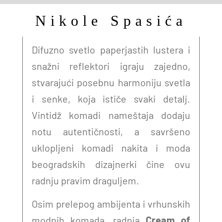
Nikole Spasića
Difuzno svetlo paperjastih lustera i
snažni reflektori igraju zajedno,
stvarajući posebnu harmoniju svetla
i senke, koja ističe svaki detalj.
Vintidž komadi nameštaja dodaju
notu autentičnosti, a savršeno
uklopljeni komadi nakita i moda
beogradskih dizajnerki čine ovu
radnju pravim draguljem.
Osim prelepog ambijenta i vrhunskih
modnih komada, radnja
Cream of