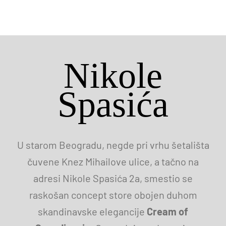
Nikole
Spasića
U starom Beogradu, negde pri vrhu šetališta
čuvene Knez Mihailove ulice, a tačno na
adresi Nikole Spasića 2a, smestio se
raskošan concept store obojen duhom
skandinavske elegancije
Cream of