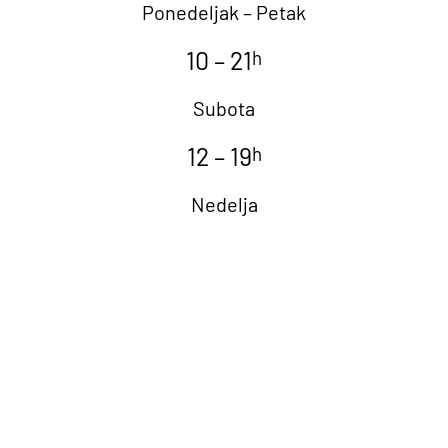
Ponedeljak – Petak
10 – 21
h
Subota
12 – 19
h
Nedelja
POZOVITE NAS NA
TEL:
011 263-0309
ILI KROZ
KONTAKT FORM
U