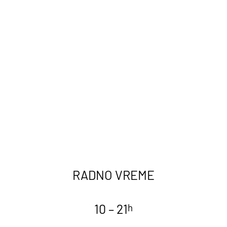
svetlost obasjava unutrašnjost snažno i
intenzivno, a visoki plafoni daju osećaj
prostranstva i elegancije. Čitav prostor je
ukrašen ogledalima koja stvaraju vizuelnu
dubinu, dok brodski pod podseća na
skandinavske obale.
NAŠ PROSTOR
RADNO VREME
10 – 21
h