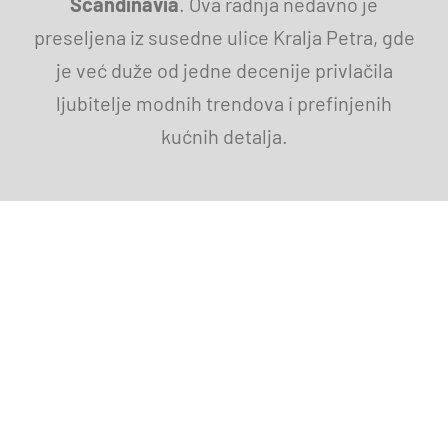
Scandinavia
. Ova radnja nedavno je
preseljena iz susedne ulice Kralja Petra, gde
je već duže od jedne decenije privlačila
ljubitelje modnih trendova i prefinjenih
kućnih detalja.
Naš Prostor
Čim pređete prag ovog prelepo uređenog
prostora, dočekaće vas čarobna atmosfera.
Prostrani izlozi omogućavaju da prirodna