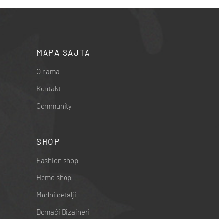
MAPA SAJTA
O nama
Kontakt
Community
SHOP
Fashion shop
Home shop
Modni detalji
Domaći Dizajneri