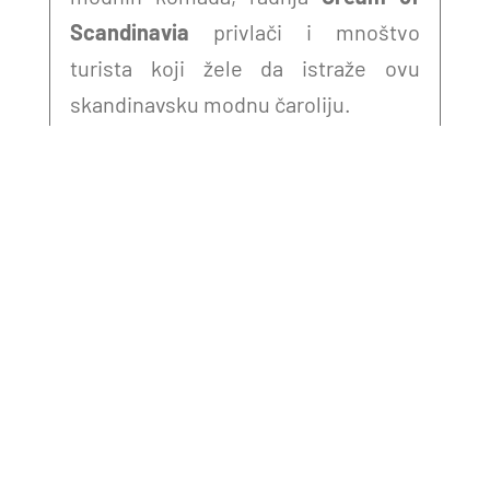
Scandinavia
privlači i mnoštvo
turista koji žele da istraže ovu
skandinavsku modnu čaroliju.
Topla preporuka
Dragi turistički prijatelju iz Indije,
Samo sam želela da podelim jedno sjajno
otkriće sa tobom, jer znam da planiraš
posetu Beogradu. Ako si zaljubljenik u
modu, unikatne komade nakita i
prefinjene kućne dodatke, bilo bi divno